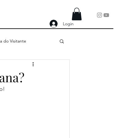
Login
a do Visitante
ana?
o!