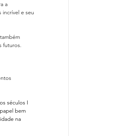
a a 
incrível e seu 
s também 
s futuros.
ntos 
os séculos I 
 papel bem 
cidade na 