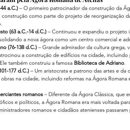
-44 a.C.)
 – O primeiro patrocinador da construção da Á
 construção como parte do projeto de reorganização d
.
to (63 a.C.-14 d.C.)
 – Continuou e expandiu o projeto i
nsolidando a nova ágora como um centro comercial e adm
no (76-138 d.C.)
 – Grande admirador da cultura grega, v
atrocinou a construção de edifícios na cidade, incluindo 
Ele também construiu a famosa 
Biblioteca de Adriano
.
101-177 d.C.)
 – Um aristocrata e patrono das artes e da c
s obras na cidade, incluindo reformas na Ágora Romana 
erciantes romanos
 – Diferente da Ágora Clássica, que 
óficos e políticos, a Ágora Romana era mais voltada par
inistradores romanos e cidadãos atenienses passaram p