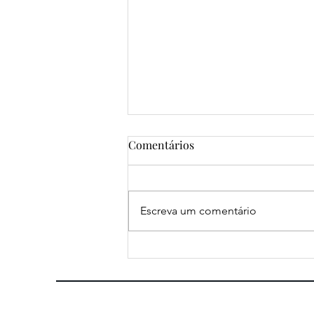
Comentários
Escreva um comentário
Aprender a Olhar: Rendez-
vous aux Jardins 2026 no
Jardim das Tulherias