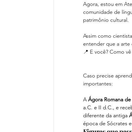
Agora, estou em Aten
comunidade de língu
patrimônio cultural.
Assim como cientist
entender que a arte é
📍 E você? Como vê 
Caso precise apren
importantes: 
A 
Ágora Romana de
a.C. e II d.C., e r
diferente da antiga 
Á
época de Sócrates e 
Figuras que pas