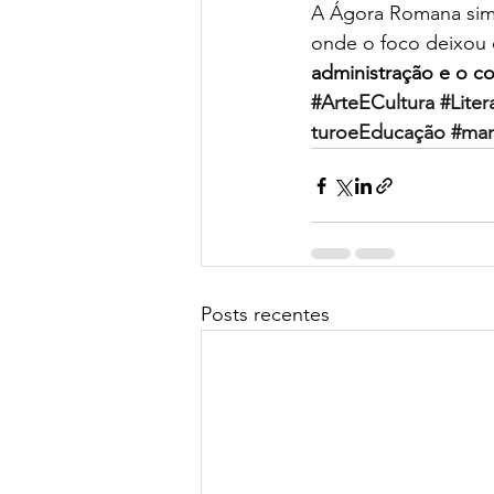
A Ágora Romana simb
onde o foco deixou de
administração e o co
#ArteECultura
#Liter
turoeEducação
#mar
Posts recentes