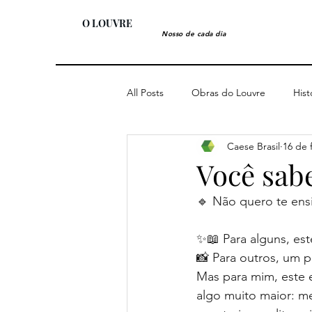
O LOUVRE
Nosso de cada dia
All Posts
Obras do Louvre
Hist
Caese Brasil
16 de 
Você sab
🔹 Não quero te ens
✨📖 Para alguns, est
📸 Para outros, um po
Mas para mim, este 
algo muito maior: 