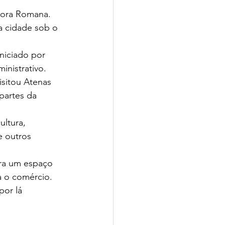
gora Romana. 
a cidade sob o 
niciado por 
inistrativo.
isitou Atenas 
partes da 
ultura, 
e outros 
era um espaço 
a o comércio. 
or lá 