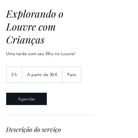
Explorando o
Louvre com
Crianças
Uma tarde com seu filho no Louvre!
A
partir
2 h
2
A partir de 30 €
Paris
de
30
h
euros
Agendar
Descrição do serviço