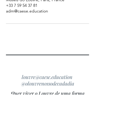
+33 7 59 54 37 81
adm@caese.education
louvre@caese.education
@olouvrenossodecadadia
Quer viver o Louvre de uma forma
especial? Envie-nos um e-mail contando
o que você deseja conhecer, explorar ou
aprender durante sua visita. Nossa equipe
terá prazer em preparar uma experiência
personalizada para você.